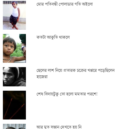
মোর পতিবন্ধী পোলাডার গতি অইলো
কতটা আকুতি থাকলে
ছেলের লাশ নিয়ে প্রতারক চক্রের খপ্পরে পড়েছিলেন
হাজেরা
শেষ বিদায়টুকু তো হলো মমতার পরশে!
আর মৃত সন্তান দেখতে হয় নি