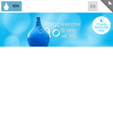
দান
EN
Charity
Reminder
App