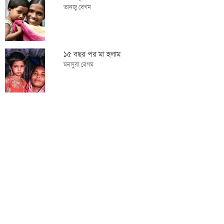
তানজু বেগম
১৫ বছর পর মা হলাম
মনসুরা বেগম
বাচ্চার চিকিৎসার সব ব্যয় বহন করল কোয়ান্টাম
বেবী
আরো অনুভূতি