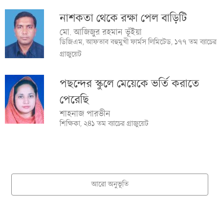
নাশকতা থেকে রক্ষা পেল বাড়িটি
মো. আজিজুর রহমান ভূঁইয়া
ডিজিএম, আফতাব বহুমুখী ফার্মস লিমিটেড, ১৭৭ তম ব্যাচের
গ্রাজুয়েট
পছন্দের স্কুলে মেয়েকে ভর্তি করাতে
পেরেছি
শাহনাজ পারভীন
শিক্ষিকা, ২৪১ তম ব্যাচের গ্রাজুয়েট
আরো অনুভূতি