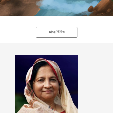
আরো ভিডিও