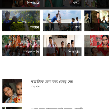
শিশুসদন
খতনা
বনায়ন
ত্রাণ
ব
বিশুদ্ধ পানি
শিক্ষাবৃত্তি
বাচ্চাটিকে জোর করে কেড়ে নেয়
মনি দাশ